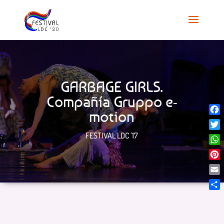
GARBAGE GIRLS.
Compañía Gruppo e-
motion
Face
FESTIVAL LDC '17
Twit
Wha
Pint
Emai
Comp