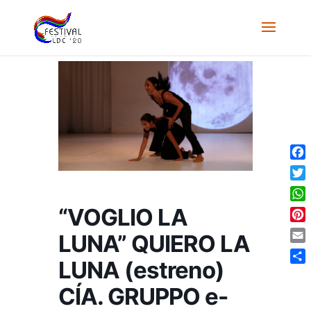
Face
Twit
Wha
“VOGLIO LA
Pint
LUNA” QUIERO LA
Emai
LUNA (estreno)
Comp
CÍA. GRUPPO e-