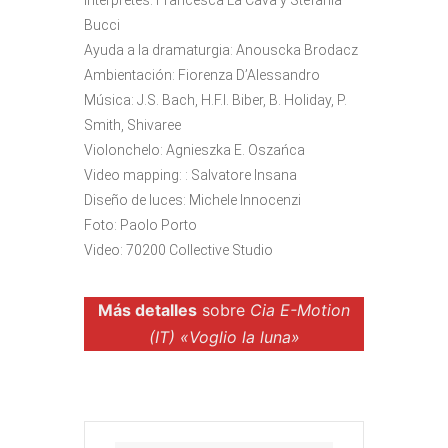
Bucci
Ayuda a la dramaturgia: Anouscka Brodacz
Ambientación: Fiorenza D’Alessandro
Música: J.S. Bach, H.F.I. Biber, B. Holiday, P.
Smith, Shivaree
Violonchelo: Agnieszka E. Oszańca
Video mapping: : Salvatore Insana
Diseño de luces: Michele Innocenzi
Foto: Paolo Porto
Video: 70200 Collective Studio
Más detalles
sobre
Cia E-Motion
(IT) «Voglio la luna»